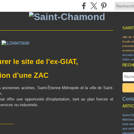
SAIN
ville de
locale e
industri
environn
Accueil 
rer le site de l'ex-GIAT,
Créer u
RECH
tion d'une ZAC
s anciennes aciéries, Saint-Étienne Métropole et la ville de Saint-
n.
Conta
Giat offre une opportunité d'implantation, tant au plan foncier et
ervices ou industriels.
ARTI
Saint-C
Melchior
_______
trois me
aux arch
plantati