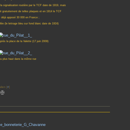
la signalisation routière par le TCF date de 1919, mais
it gratuitement de telles plaques et en 1914 le TCF
t déjà apposé 30 000 en France ;
llée (le lettrage bleu sur fond blanc date de 1924)
après la place de la Valette (17 juin 2009)
eu plus haut dans la même rue
lien [
#
]