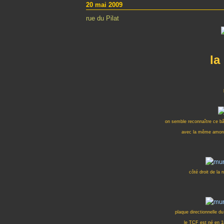
20 mai 2009
rue du Pilat
la
on semble reconnaître ce bât
avec la même amorc
côté droit de la 
plaque directionnelle d
le TCF est né en 1