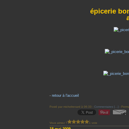
épicerie bo
-
retour à l'accueil
Posté par michelrenard à 06:33 -
Commentaires [
…
]
- Perma
Vous aimez ?
1 vote
18 mai 2009