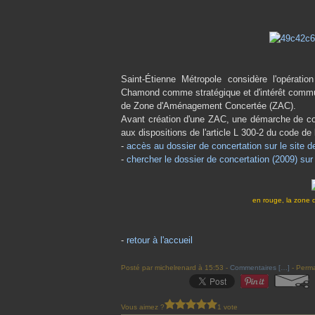
Saint-Étienne Métropole considère l'opératio
Chamond comme stratégique et d'intérêt commun
de Zone d'Aménagement Concertée (ZAC).
Avant création d'une ZAC, une démarche de con
aux dispositions de l'article L 300-2 du code de
-
accès au dossier de concertation sur le site d
-
chercher le dossier de concertation (2009) sur
en rouge, la zone 
-
retour à l'accueil
Posté par michelrenard à 15:53 -
Commentaires [
…
]
- Perma
Vous aimez ?
1 vote