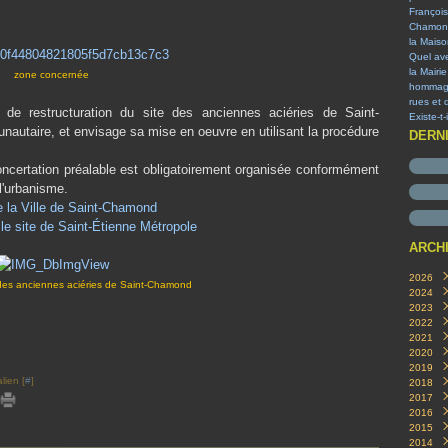
François
Chamon
la Mais
Quel ave
la Mairi
zone concernée
hommage 
rues et 
n de restructuration du site des anciennes aciéries de Saint-
Existe-t
autaire, et envisage sa mise en oeuvre en utilisant la procédure
DERN
certation préalable est obligatoirement organisée conformément
 l'urbanisme.
e la Ville de Saint-Chamond
 le site de Saint-Étienne Métropole
ARCH
2026
des anciennes aciéries de Saint-Chamond
2024
Aoû
2023
Nov
2022
Oct
Oct
2021
Févr
Sep
Aoû
2020
Janv
Juill
Juin
Déc
2019
Mar
Avril
Juill
Déc
lien [
#
]
2018
Juin
Oct
Déc
2017
Avril
Aoû
Sep
Déc
2016
Mar
Juill
Aoû
Nov
Juill
2015
Févr
Mar
Juill
Oct
Juin
Déc
2014
Janv
Févr
Juin
Sep
Mai
Nov
Déc