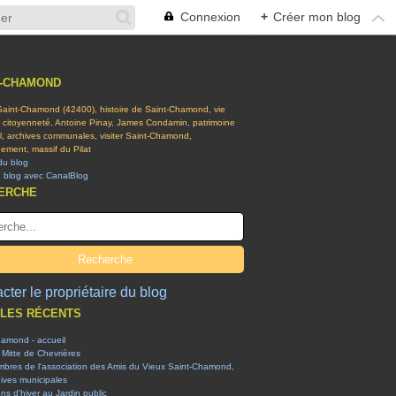
Connexion
+
Créer mon blog
T-CHAMOND
 Saint-Chamond (42400), histoire de Saint-Chamond, vie
t citoyenneté, Antoine Pinay, James Condamin, patrimoine
el, archives communales, visiter Saint-Chamond,
ement, massif du Pilat
du blog
n blog avec CanalBlog
ERCHE
cter le propriétaire du blog
CLES RÉCENTS
hamond - accueil
 Mitte de Chevrières
mbres de l'association des Amis du Vieux Saint-Chamond,
ives municipales
ons d'hiver au Jardin public