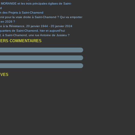
 MORANGE et les trois principales églises de Saint-
d
on des Projets à Saint-Chamond
nir pour la vraie droite à Saint-Chamond ? Qui va emporter
e en 2026 ?
à la Résistance, 20 janvier 1944 - 20 janvier 2024
quartiers de Saint-Chamond, hier et aujourd'hui
-il, à Saint-Chamond, une rue Antoine de Jussieu ?
IERS COMMENTAIRES
IVES
t
(1)
embre
(1)
obre
obre
(1)
(1)
ier
tembre
t
(1)
(4)
(2)
ier
et
embre
(2)
(1)
(3)
(1)
s
et
embre
(2)
(1)
(1)
(1)
obre
embre
(3)
(3)
(2)
t
tembre
embre
(1)
(1)
(5)
(2)
s
et
t
embre
et
(3)
(6)
(1)
(1)
(12)
ier
s
et
obre
embre
(5)
(3)
(9)
(1)
(38)
(6)
ier
ier
tembre
embre
embre
(1)
(2)
(8)
(1)
(3)
(3)
(7)