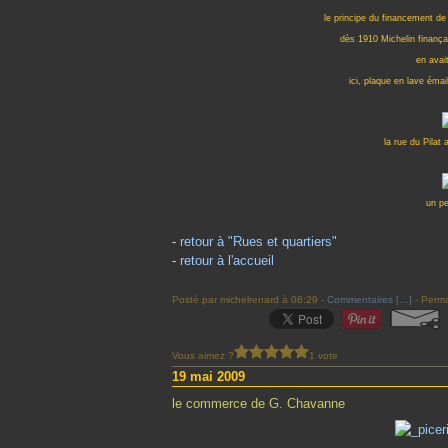
le principe du financement de 
dès 1910 Michelin finança
en avai
ici, plaque en lave émai
la rue du Pilat 
un p
-
retour à "Rues et quartiers"
-
retour à l'accueil
Posté par michelrenard à 06:29 -
Commentaires [
…
]
- Perma
Vous aimez ?
1 vote
19 mai 2009
le commerce de G. Chavanne