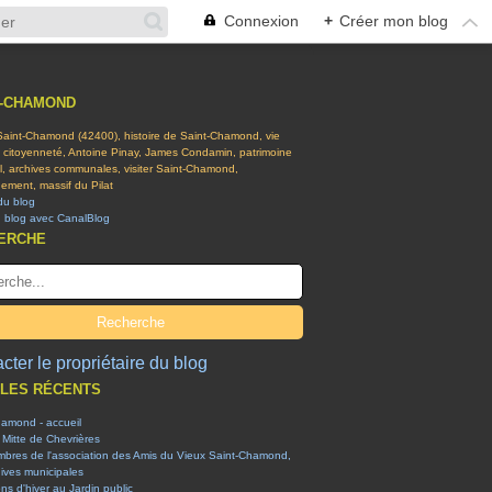
Connexion
+
Créer mon blog
T-CHAMOND
 Saint-Chamond (42400), histoire de Saint-Chamond, vie
t citoyenneté, Antoine Pinay, James Condamin, patrimoine
el, archives communales, visiter Saint-Chamond,
ement, massif du Pilat
du blog
n blog avec CanalBlog
ERCHE
cter le propriétaire du blog
CLES RÉCENTS
hamond - accueil
 Mitte de Chevrières
mbres de l'association des Amis du Vieux Saint-Chamond,
ives municipales
ons d'hiver au Jardin public