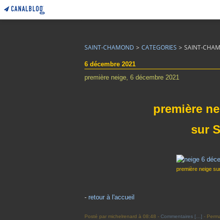
SAINT-CHAMOND
>
CATEGORIES
>
SAINT-CHA
6 décembre 2021
première neige, 6 décembre 2021
première ne
sur 
première neige sur
-
retour à l'accueil
Posté par michelrenard à 08:48 -
Commentaires [
…
]
- Perma