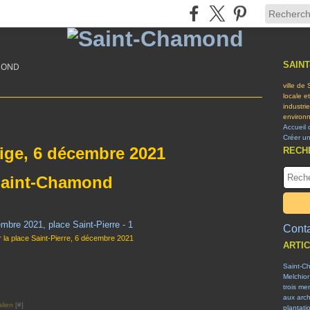
SAIN
MOND
ville de
locale e
industri
environn
Accueil 
Créer u
ige, 6 décembre 2021
RECH
Saint-Chamond
Conta
 la place Saint-Pierre, 6 décembre 2021
ARTI
Saint-C
Melchior
trois me
aux arch
lien [
#
]
plantati