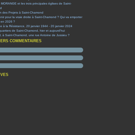
 MORANGE et les trois principales églises de Saint-
d
on des Projets à Saint-Chamond
nir pour la vraie droite à Saint-Chamond ? Qui va emporter
e en 2026 ?
à la Résistance, 20 janvier 1944 - 20 janvier 2024
quartiers de Saint-Chamond, hier et aujourd'hui
-il, à Saint-Chamond, une rue Antoine de Jussieu ?
IERS COMMENTAIRES
IVES
t
(1)
embre
(1)
obre
obre
(1)
(1)
ier
tembre
t
(1)
(4)
(2)
ier
et
embre
(2)
(1)
(3)
(1)
s
et
embre
(2)
(1)
(1)
(1)
obre
embre
(3)
(3)
(2)
t
tembre
embre
(1)
(1)
(5)
(2)
s
et
t
embre
et
(3)
(6)
(1)
(1)
(12)
ier
s
et
obre
embre
(5)
(3)
(9)
(1)
(38)
(6)
ier
ier
tembre
embre
embre
(1)
(2)
(8)
(1)
(3)
(3)
(7)