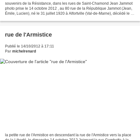
souvenirs de la Résistance, dans les rues de Saint-Chamond Jean Jammot
photo prise le 14 octobre 2012 , au 80 rue de la République Jammot (Jean,
Émile, Lucien), né le 31 juillet 1920 à Alfortville (Val-de-Marne), décédé le 3
mars 1945 à Fallersleben-Laagberg...
rue de l'Armistice
Publié le 14/10/2012 à 17:11
Par
michelrenard
la petite rue de l'Armistice en descendant la rue de l'Armistice vers la place
de la Liberté, le dimanche 14 octobre 2012 Joignant la rue Gambetta à la