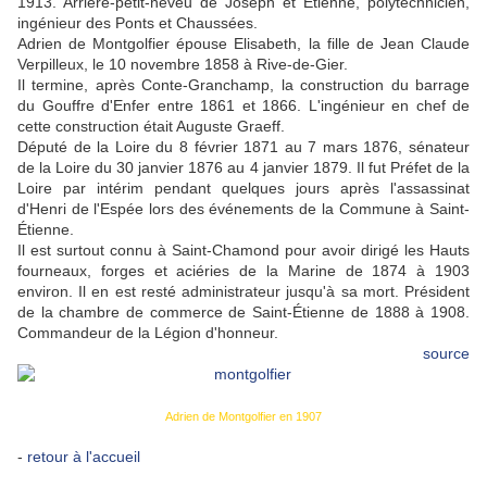
1913. Arrière-petit-neveu de Joseph et Etienne, polytechnicien,
ingénieur des Ponts et Chaussées.
Adrien de Montgolfier épouse Elisabeth, la fille de
Jean Claude
Verpilleux, le 10 novembre 1858 à Rive-de-Gier.
Il termine, après Conte-Granchamp, la construction du barrage
du Gouffre d'Enfer entre 1861 et 1866. L'ingénieur en chef de
cette construction était Auguste Graeff.
Député de la Loire du 8 février 1871 au 7 mars 1876, sénateur
de la Loire du 30 janvier 1876 au 4 janvier 1879. Il fut Préfet d
e la
Loire par intérim pendant quelques jours après l'assassinat
d'Henri de l'Espée lors des événements de la Commune à Saint-
Étienne.
Il est surtout connu à Saint-Chamond pour avoir dirigé les Hauts
fourneaux, forges et aciéries de la Marine de 1874 à 1903
environ. Il en est resté administrateur jusqu'à sa mort. Président
de la chambre de commerce de Saint-Étienne de 1888 à 1908.
Commandeur de la Légion d'honneur.
source
Adrien de Montgolfier en 1907
-
retour à l'accueil