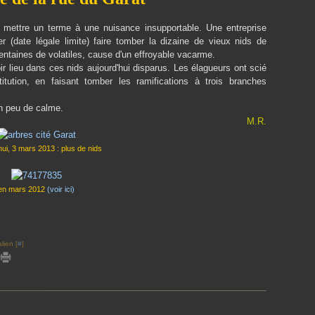
 mettre un terme à une nuisance insupportable. Une entreprise
er (date légale limite) faire tomber la dizaine de vieux nids de
entaines de volatiles, cause d'un effroyable vacarme.
ir lieu dans ces nids aujourd'hui disparus. Les élagueurs ont scié
itution, en faisant tomber les ramifications à trois branches
un peu de calme.
M.R.
hui, 3 mars 2013 : plus de nids
en mars 2012
(voir ici)
lien [
#
]