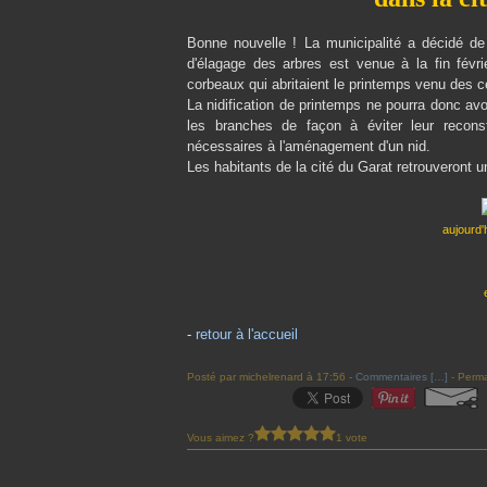
Bonne nouvelle ! La municipalité a décidé de
d'élagage des arbres est venue à la fin févri
corbeaux qui abritaient le printemps venu des c
La nidification de printemps ne pourra donc avo
les branches de façon à éviter leur reconst
nécessaires à l'aménagement d'un nid.
Les habitants de la cité du Garat retrouveront 
aujourd'
-
retour à l'accueil
Posté par michelrenard à 17:56 -
Commentaires [
…
]
- Perma
Vous aimez ?
1 vote