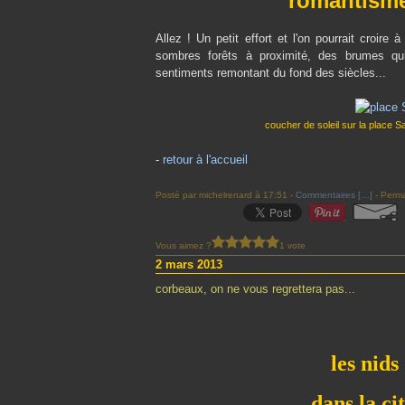
romantisme
Allez ! Un petit effort et l'on pourrait croire
sombres forêts à proximité, des brumes qu
sentiments remontant du fond des siècles...
coucher de soleil sur la place 
-
retour à l'accueil
Posté par michelrenard à 17:51 -
Commentaires [
…
]
- Perma
Vous aimez ?
1 vote
2 mars 2013
corbeaux, on ne vous regrettera pas...
les nids
dans la ci