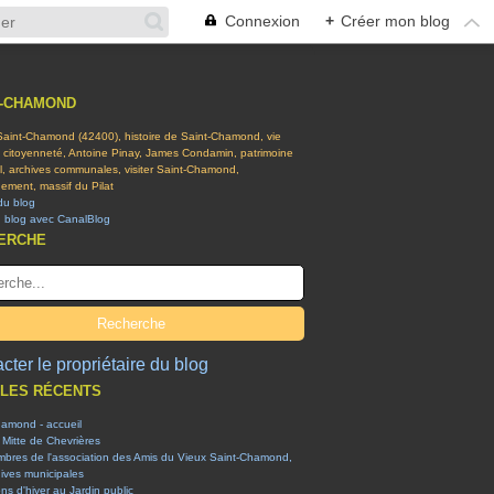
Connexion
+
Créer mon blog
T-CHAMOND
 Saint-Chamond (42400), histoire de Saint-Chamond, vie
t citoyenneté, Antoine Pinay, James Condamin, patrimoine
el, archives communales, visiter Saint-Chamond,
ement, massif du Pilat
du blog
n blog avec CanalBlog
ERCHE
cter le propriétaire du blog
CLES RÉCENTS
hamond - accueil
 Mitte de Chevrières
mbres de l'association des Amis du Vieux Saint-Chamond,
ives municipales
ons d'hiver au Jardin public