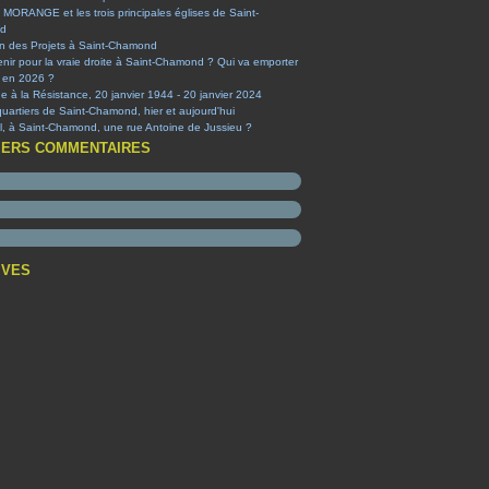
 MORANGE et les trois principales églises de Saint-
d
on des Projets à Saint-Chamond
nir pour la vraie droite à Saint-Chamond ? Qui va emporter
e en 2026 ?
à la Résistance, 20 janvier 1944 - 20 janvier 2024
quartiers de Saint-Chamond, hier et aujourd'hui
-il, à Saint-Chamond, une rue Antoine de Jussieu ?
IERS COMMENTAIRES
IVES
t
(1)
embre
(1)
obre
obre
(1)
(1)
ier
tembre
t
(1)
(4)
(2)
ier
et
embre
(2)
(1)
(3)
(1)
s
et
embre
(2)
(1)
(1)
(1)
obre
embre
(3)
(3)
(2)
t
tembre
embre
(1)
(1)
(5)
(2)
s
et
t
embre
et
(3)
(6)
(1)
(1)
(12)
ier
s
et
obre
embre
(5)
(3)
(9)
(1)
(38)
(6)
ier
ier
tembre
embre
embre
(1)
(2)
(8)
(1)
(3)
(3)
(7)