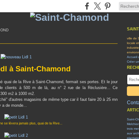
SAIN
MOND
ville de
locale e
industri
environn
Accueil 
Créer u
idl à Saint-Chamond
RECH
é quai de la Rive à Saint-Chamond, fermait ses portes. Et le jour
de clients à 500 m de là, au n° 2 rue de la Réclusière... Ce
e 300 m2 à 1000 m2.
éché" d'autres magasins de même type car il faut faire 20 à 25 mn
Conta
 y a de monde...
ARTI
Saint-C
ne se lèvera jamais plus, quai de la Rive...
Melchior
trois me
aux arch
plantati