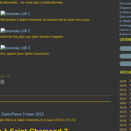
té démontée... ne reste que ce petit panneau
François
Chamon
la Mais
Quel ave
 Réclusière à Saint-Chamond, en bordure de la route vers Lyon
la Mairi
hommage 
rues et 
Existe-t
soit trois fois plus que dans l'ancien magasin
DERN
nce, quatre jours après l'ouverture
ARCH
lien [
#
]
2026
2024
Aoû
2023
Nov
2022
Oct
Oct
2021
Févr
Sep
Aoû
2020
Janv
Juill
Juin
Déc
2019
Mar
Avril
Juill
Déc
2018
Juin
Oct
Déc
2017
Avril
Aoû
Sep
Déc
Saint-Pierre à Saint-Chamond, le 3 mars 2013 à 17 h 51
2016
Mar
Juill
Aoû
Nov
Juill
2015
Févr
Mar
Juill
Oct
Juin
Déc
2014
Janv
Févr
Juin
Sep
Mai
Nov
Déc