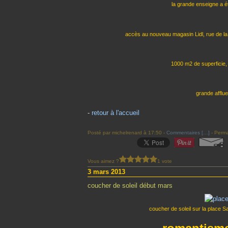
la grande enseigne a é
accès au nouveau magasin Lidl, rue de la
1000 m2 de superficie, 
grande afflue
-
retour à l'accueil
Posté par michelrenard à 17:50 -
Commentaires [
…
]
- Perma
Vous aimez ?
1 vote
3 mars 2013
coucher de soleil début mars
coucher de soleil sur la place 