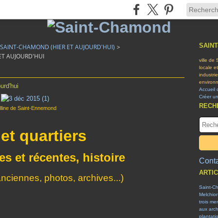
SAIN
E SAINT-CHAMOND (HIER ET AUJOURD'HUI)
>
ET AUJOURD'HUI
ville de
locale e
industri
environn
urd'hui
Accueil 
Créer u
RECH
lline de Saint-Ennemond
et quartiers
s et récentes, histoire
Conta
ARTI
anciennes, photos, archives...)
Saint-C
Melchior
trois me
aux arch
plantati