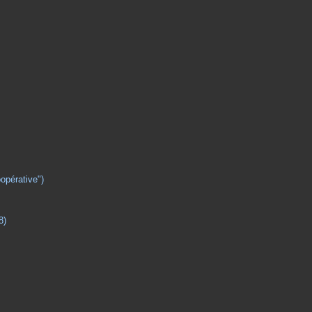
opérative")
8)