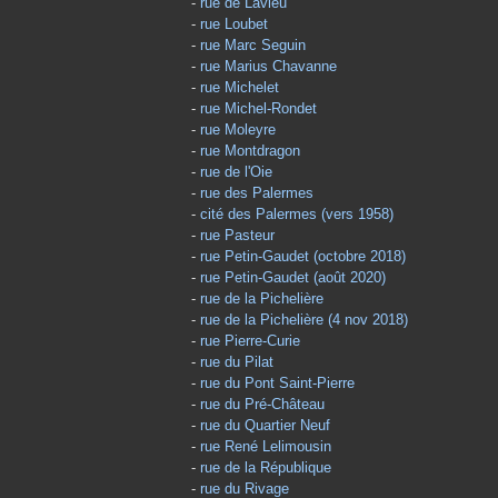
-
rue de Lavieu
-
rue Loubet
-
rue Marc Seguin
-
rue Marius Chavanne
-
rue Michelet
-
rue Michel-Rondet
-
rue Moleyre
-
rue Montdragon
-
rue de l'Oie
-
rue des Palermes
-
cité des Palermes (vers 1958)
-
rue Pasteur
-
rue Petin-Gaudet (octobre 2018)
-
rue Petin-Gaudet (août 2020)
-
rue de la Pichelière
-
rue de la Pichelière (4 nov 2018)
-
rue Pierre-Curie
-
rue du Pilat
-
rue du Pont Saint-Pierre
-
rue du Pré-Château
-
rue du Quartier Neuf
-
rue René Lelimousin
-
rue de la République
-
rue du Rivage