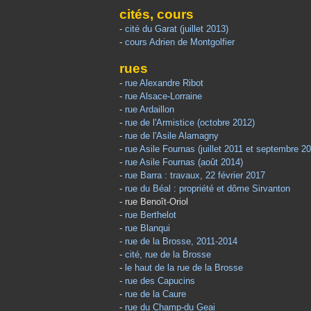
cités, cours
-
cité du Garat (juillet 2013)
-
cours Adrien de Montgolfier
rues
-
rue Alexandre Ribot
-
rue Alsace-Lorraine
-
rue Ardaillon
-
rue de l'Armistice (octobre 2012)
-
rue de l'Asile Alamagny
-
rue Asile Fournas (juillet 2011 et septembre 2
-
rue Asile Fournas (août 2014)
-
rue Barra : travaux, 22 février 2017
-
rue du Béal : propriété et dôme Sirvanton
- rue Benoît-Oriol
-
rue Berthelot
-
rue Blanqui
-
rue de la Brosse, 2011-2014
-
cité, rue de la Brosse
-
le haut de la rue de la Brosse
-
rue des Capucins
-
rue de la Caure
-
rue du Champ-du Geai