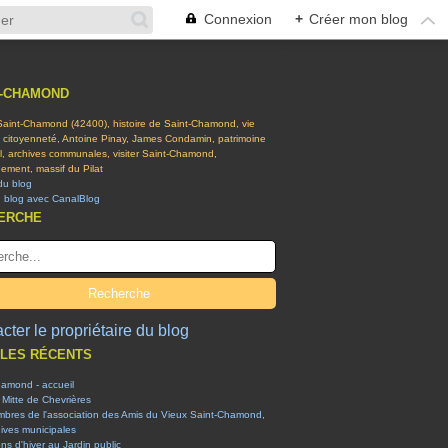
Connexion
+
Créer mon blog
T-CHAMOND
 Saint-Chamond (42400), histoire de Saint-Chamond, vie
t citoyenneté, Antoine Pinay, James Condamin, patrimoine
el, archives communales, visiter Saint-Chamond,
ement, massif du Pilat
du blog
n blog avec CanalBlog
ERCHE
cter le propriétaire du blog
CLES RÉCENTS
hamond - accueil
 Mitte de Chevrières
mbres de l'association des Amis du Vieux Saint-Chamond,
ives municipales
ons d'hiver au Jardin public