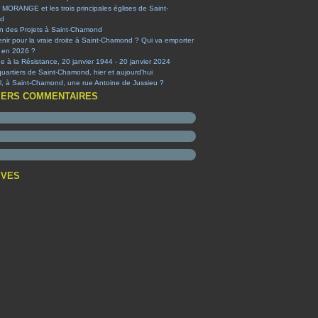
 MORANGE et les trois principales églises de Saint-
d
on des Projets à Saint-Chamond
nir pour la vraie droite à Saint-Chamond ? Qui va emporter
e en 2026 ?
à la Résistance, 20 janvier 1944 - 20 janvier 2024
quartiers de Saint-Chamond, hier et aujourd'hui
-il, à Saint-Chamond, une rue Antoine de Jussieu ?
IERS COMMENTAIRES
IVES
t
(1)
embre
(1)
obre
obre
(1)
(1)
ier
tembre
t
(1)
(4)
(2)
ier
et
embre
(2)
(1)
(3)
(1)
s
et
embre
(2)
(1)
(1)
(1)
obre
embre
(3)
(3)
(2)
t
tembre
embre
(1)
(1)
(5)
(2)
s
et
t
embre
et
(3)
(6)
(1)
(1)
(12)
ier
s
et
obre
embre
(5)
(3)
(9)
(1)
(38)
(6)
ier
ier
tembre
embre
embre
(1)
(2)
(8)
(1)
(3)
(3)
(7)