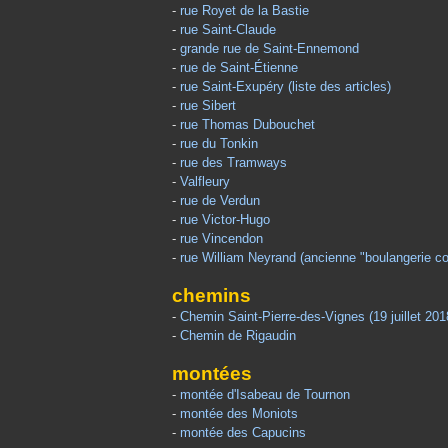
-
rue Royet de la Bastie
-
rue Saint-Claude
-
grande rue de Saint-Ennemond
-
rue de Saint-Étienne
-
rue Saint-Exupéry (liste des articles)
-
rue Sibert
-
rue Thomas Dubouchet
-
rue du Tonkin
-
rue des Tramways
-
Valfleury
-
rue de Verdun
-
rue Victor-Hugo
-
rue Vincendon
-
rue William Neyrand (ancienne "boulangerie co
chemins
-
Chemin Saint-Pierre-des-Vignes (19 juillet 201
-
Chemin de Rigaudin
montées
-
montée d'Isabeau de Tournon
-
montée des Moniots
-
montée des Capucins