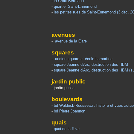
-
la Croix Berthaud
-
quartier Saint-Ennemond
-
les petites rues de Saint-Ennemond (3 déc. 2
avenues
-
avenue de la Gare
squares
-
ancien square et école Lamartine
-
square Jeanne d'Arc, destruction des HBM
-
square Jeanne d'Arc, destruction des HBM (su
jardin public
- jardin public
boulevards
-
bd Waldeck-Rousseau : histoire et vues actue
-
bd Pierre Joannon
quais
-
quai de la Rive