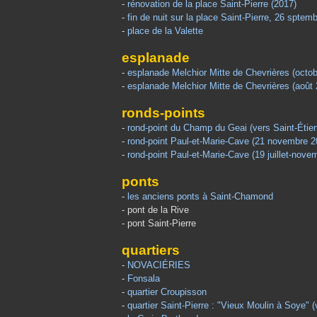
-
rénovation de la place Saint-Pierre (2017)
-
fin de nuit sur la place Saint-Pierre, 26 sptem
-
place de la Valette
esplanade
-
esplanade Melchior Mitte de Chevrières (octo
-
esplanade Melchior Mitte de Chevrières (août
ronds-points
-
rond-point du Champ du Geai (vers Saint-Étie
-
rond-point Paul-et-Marie-Cave (21 novembre 2
-
rond-point Paul-et-Marie-Cave (19 juillet-nove
ponts
-
les anciens ponts à Saint-Chamond
- pont de la Rive
- pont Saint-Pierre
quartiers
-
NOVACIÉRIES
-
Fonsala
-
quartier Croupisson
-
quartier Saint-Pierre : "Vieux Moulin à Soye" 