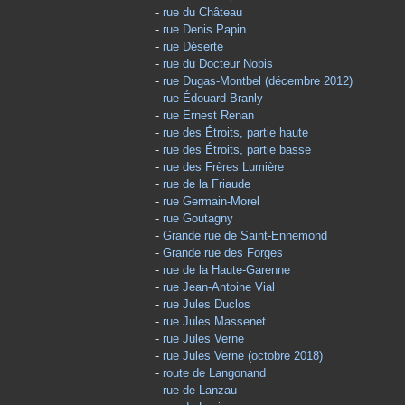
-
rue du Château
-
rue Denis Papin
-
rue Déserte
-
rue du Docteur Nobis
-
rue Dugas-Montbel (décembre 2012)
-
rue Édouard Branly
-
rue Ernest Renan
-
rue des Étroits, partie haute
-
rue des Étroits, partie basse
-
rue des Frères Lumière
-
rue de la Friaude
-
rue Germain-Morel
-
rue Goutagny
-
Grande rue de Saint-Ennemond
-
Grande rue des Forges
-
rue de la Haute-Garenne
-
rue Jean-Antoine Vial
-
rue Jules Duclos
-
rue Jules Massenet
-
rue Jules Verne
-
rue Jules Verne (octobre 2018)
-
route de Langonand
-
rue de Lanzau