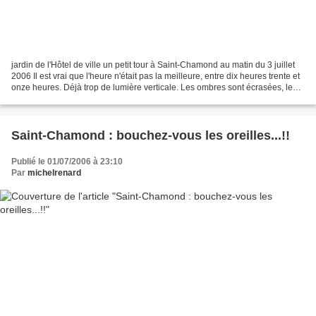
jardin de l'Hôtel de ville un petit tour à Saint-Chamond au matin du 3 juillet
2006 Il est vrai que l'heure n'était pas la meilleure, entre dix heures trente et
onze heures. Déjà trop de lumière verticale. Les ombres sont écrasées, les
contrastes trop...
Saint-Chamond : bouchez-vous les oreilles...!!
Publié le 01/07/2006 à 23:10
Par
michelrenard