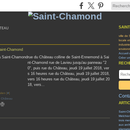
SAIN
ATEAU
ville de
locale e
industri
Saint-Chamond
environn
Accueil 
rue du Château colline de Saint-Ennemond à Sai
Créer u
nt-Chamond rue de Lavieu jusqu'au panneau "2
RECH
0", puis rue du Château, jeudi 19 juillet 2018, ver
s 16 heures rue du Château, jeudi 19 juillet 2018,
vers 16 heures rue du Château, jeudi 19 juillet 20
18, vers...
lien [
#
]
Conta
u Château
ARTI
Saint-C
Melchior
trois me
aux arch
plantati