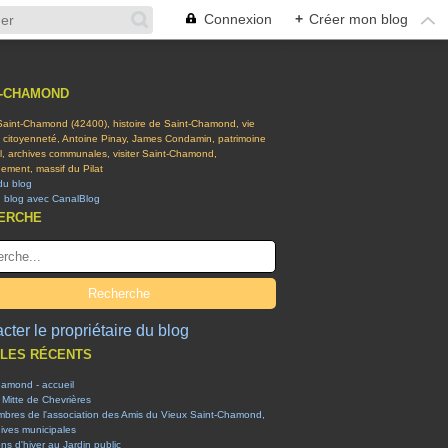
Connexion
+
Créer mon blog
T-CHAMOND
 Saint-Chamond (42400), histoire de Saint-Chamond, vie
t citoyenneté, Antoine Pinay, James Condamin, patrimoine
el, archives communales, visiter Saint-Chamond,
ement, massif du Pilat
du blog
n blog avec CanalBlog
ERCHE
cter le propriétaire du blog
CLES RÉCENTS
hamond - accueil
 Mitte de Chevrières
mbres de l'association des Amis du Vieux Saint-Chamond,
ives municipales
ons d'hiver au Jardin public