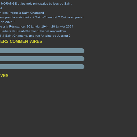
 MORANGE et les trois principales églises de Saint-
d
on des Projets à Saint-Chamond
nir pour la vraie droite à Saint-Chamond ? Qui va emporter
e en 2026 ?
à la Résistance, 20 janvier 1944 - 20 janvier 2024
quartiers de Saint-Chamond, hier et aujourd'hui
-il, à Saint-Chamond, une rue Antoine de Jussieu ?
IERS COMMENTAIRES
IVES
t
(1)
embre
(1)
obre
obre
(1)
(1)
ier
tembre
t
(1)
(4)
(2)
ier
et
embre
(2)
(1)
(3)
(1)
s
et
embre
(2)
(1)
(1)
(1)
obre
embre
(3)
(3)
(2)
t
tembre
embre
(1)
(1)
(5)
(2)
s
et
t
embre
et
(3)
(6)
(1)
(1)
(12)
ier
s
et
obre
embre
(5)
(3)
(9)
(1)
(38)
(6)
ier
ier
tembre
embre
embre
(1)
(2)
(8)
(1)
(3)
(3)
(7)