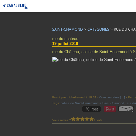
SAINT-CHAMOND
>
CATEGORIES
>
RUE DU CH
rue du chateau
19 juillet 2018
rue du Château, colline de Saint-Ennemond à 
Posté par michelrenard à 18:31 -
Commentaires [
…
]
- Perma
Tags:
colline de Saint-Ennemond à Saint-Chamond
,
rue d
Vous aimez ?
1 vote