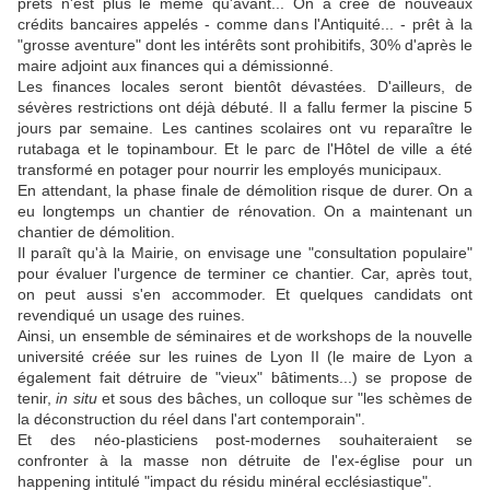
prêts n'est plus le même qu'avant... On a créé de nouveaux
crédits bancaires appelés - comme dans l'Antiquité... - prêt à la
"grosse aventure" dont les intérêts sont prohibitifs, 30% d'après le
maire adjoint aux finances qui a démissionné.
Les finances locales seront bientôt dévastées. D'ailleurs, de
sévères restrictions ont déjà débuté. Il a fallu fermer la piscine 5
jours par semaine. Les cantines scolaires ont vu reparaître le
rutabaga et le topinambour. Et le parc de l'Hôtel de ville a été
transformé en potager pour nourrir les employés municipaux.
En attendant, la phase finale de démolition risque de durer. On a
eu longtemps un chantier de rénovation. On a maintenant un
chantier de démolition.
Il paraît qu'à la Mairie, on envisage une "consultation populaire"
pour évaluer l'urgence de terminer ce chantier. Car, après tout,
on peut aussi s'en accommoder. Et quelques candidats ont
revendiqué un usage des ruines.
Ainsi, un ensemble de séminaires et de workshops de la nouvelle
université créée sur les ruines de Lyon II (le maire de Lyon a
également fait détruire de "vieux" bâtiments...) se propose de
tenir,
i
n situ
et sous des bâches, un colloque sur "les schèmes de
la déconstruction du réel dans l'art contemporain".
Et des néo-plasticiens post-modernes souhaiteraient se
confronter à la masse non détruite de l'ex-église pour un
happening intitulé "impact du résidu minéral ecclésiastique".