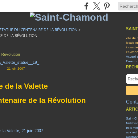
SAIN
 - STATUE DU CENTENAIRE DE LA RÉVOLUTION
>
RE DE LA RÉVOLUTION
ville de
locale e
industri
environn
a Révolution
Accueil 
Créer u
RECH
21 juin 2007
e de la Valette
ntenaire de la Révolution
Conta
ARTI
Saint-C
Melchior
trois me
 la Valette, 21 juin 2007
aux arch
plantati