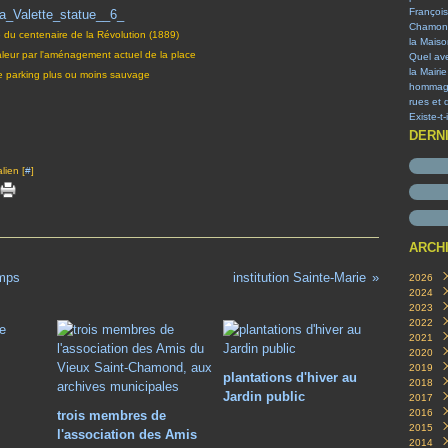
François
Chamon
e du centenaire de la Révolution (1889)
la Mais
aleur par l'aménagement actuel de la place
Quel ave
la Mairi
de parking plus ou moins sauvage
hommage 
rues et 
Existe-t
DERN
lien [
#
]
ARCH
emps
institution Sainte-Marie
2026
2024
Aoû
2023
Nov
2022
Oct
Oct
2021
Févr
Sep
Aoû
2020
Janv
Juill
Juin
Déc
2019
Mar
Avril
Juill
Déc
plantations d'hiver au
2018
Juin
Oct
Déc
Jardin public
2017
Avril
Aoû
Sep
Déc
2016
Mar
Juill
Aoû
Nov
Juill
trois membres de
2015
Févr
Mar
Juill
Oct
Juin
Déc
l'association des Amis
2014
Janv
Févr
Juin
Sep
Mai
Nov
Déc