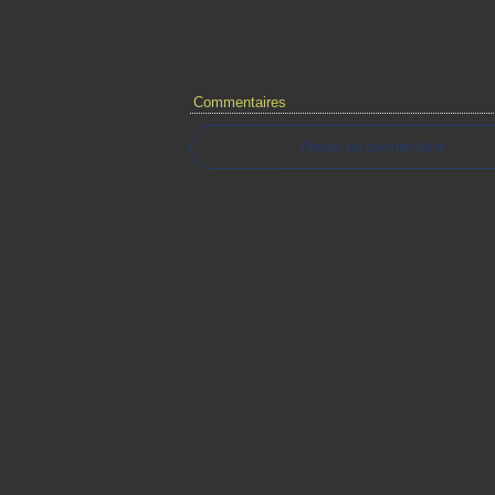
Commentaires
Ajouter un commentaire
Voir le profil de
michelrenard
sur le porta