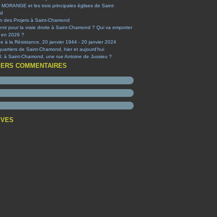
 MORANGE et les trois principales églises de Saint-
d
on des Projets à Saint-Chamond
nir pour la vraie droite à Saint-Chamond ? Qui va emporter
e en 2026 ?
à la Résistance, 20 janvier 1944 - 20 janvier 2024
quartiers de Saint-Chamond, hier et aujourd'hui
-il, à Saint-Chamond, une rue Antoine de Jussieu ?
IERS COMMENTAIRES
IVES
t
(1)
embre
(1)
obre
obre
(1)
(1)
ier
tembre
t
(1)
(4)
(2)
ier
et
embre
(2)
(1)
(3)
(1)
s
et
embre
(2)
(1)
(1)
(1)
obre
embre
(3)
(3)
(2)
t
tembre
embre
(1)
(1)
(5)
(2)
s
et
t
embre
et
(3)
(6)
(1)
(1)
(12)
ier
s
et
obre
embre
(5)
(3)
(9)
(1)
(38)
(6)
ier
ier
tembre
embre
embre
(1)
(2)
(8)
(1)
(3)
(3)
(7)