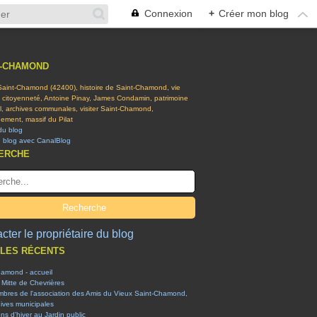
Connexion
+
Créer mon blog
T-CHAMOND
 Saint-Chamond (42400), histoire de Saint-Chamond, vie
t citoyenneté, Antoine Pinay, James Condamin, patrimoine
el, archives communales, visiter Saint-Chamond,
ement, massif du Pilat
du blog
n blog avec CanalBlog
ERCHE
cter le propriétaire du blog
CLES RÉCENTS
hamond - accueil
 Mitte de Chevrières
mbres de l'association des Amis du Vieux Saint-Chamond,
ives municipales
ons d'hiver au Jardin public