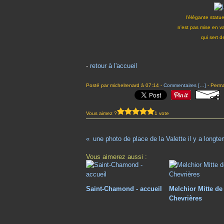
l'élégante statu
n'est pas mise en v
qui sert 
-
retour à l'accueil
Posté par michelrenard à 07:14 -
Commentaires [
…
]
- Perma
Vous aimez ?
1 vote
une photo de place de la Valette il y a longt
Vous aimerez aussi :
Saint-Chamond - accueil
Melchior Mitte de
Chevrières